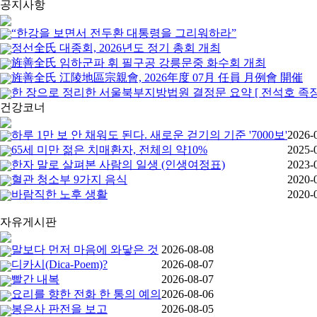
공지사항
“한강을 보면서 전두환 대통령을 그리워하라”
정선全氏 대종회, 2026년도 정기 총회 개최
旌善全氏 임하군파 휘 필구공 강릉문중 화수회 개최
旌善全氏 江陵地區宗親會, 2026年度 07月 任員 月例會 開催
한 장으로 정리한 서울북부지방법원 결정문 요약 [ 전석호 족장
건강코너
하루 1만 보 안 채워도 된다. 새로운 걷기의 기준 '7000보'
2026-
65세 미만 젊은 치매환자, 전체의 약10%
2025-
한자 말로 살펴본 사람의 일생 (인생여정표)
2023-
혈관 청소부 9가지 음식
2020-
바람직한 노후 생활
2020-
자유게시판
말보다 먼저 마음에 와닿은 것
2026-08-08
디카시(Dica-Poem)?
2026-08-07
빨간 내복
2026-08-07
요리를 향한 전화 한 통의 예의
2026-08-06
봉은사 판전을 보고
2026-08-05