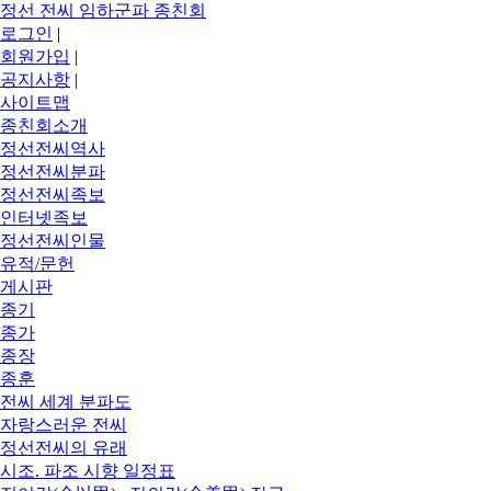
정선 전씨 임하군파 종친회
로그인
|
회원가입
|
공지사항
|
사이트맵
종친회소개
정선전씨역사
정선전씨분파
정선전씨족보
인터넷족보
정선전씨인물
유적/문헌
게시판
종기
종가
종장
종훈
전씨 세계 분파도
자랑스러운 전씨
정선전씨의 유래
시조. 파조 시향 일정표