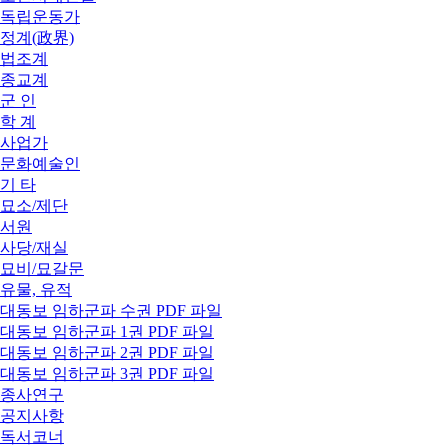
독립운동가
정계(政界)
법조계
종교계
군 인
학 계
사업가
문화예술인
기 타
묘소/제단
서원
사당/재실
묘비/묘갈문
유물, 유적
대동보 임하군파 수권 PDF 파일
대동보 임하군파 1권 PDF 파일
대동보 임하군파 2권 PDF 파일
대동보 임하군파 3권 PDF 파일
종사연구
공지사항
독서코너