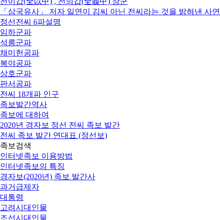
전이갑(全以甲) , 전의갑(全義甲) 장군
「삼국유사」 저자 일연이 김씨 아닌 전씨라는 것을 밝혀낸 사연
정선전씨 6파설명
임하군파
석릉군파
채미헌공파
복야공파
상호군파
판서공파
전씨 18개파 인구
족보발간역사
족보에 대하여
2020년 경자보 정선 전씨 족보 발간
전씨 족보 발간 연대표 (정선보)
족보검색
인터넷족보 이용방법
인터넷족보의 특징
경자보(2020년) 족보 발간사
과거급제자
대통령
고려시대인물
조선시대인물