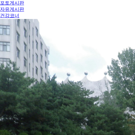
포토게시판
자유게시판
건강코너