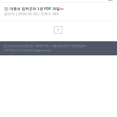
대동보 임하군파 1권 PDF 파일
관리자 | 2020-05-28 | 조회수:983
1
정선 전씨 임하군파 종친회
010-5815-7755
서울시 동대문구 이문로19길 46
COPYRIGHT ⓒ 2016 By All rights reserved.