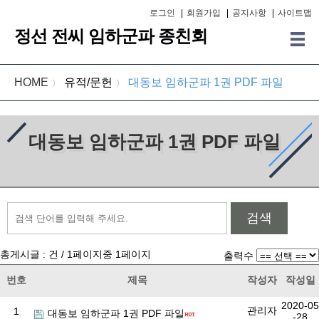
로그인
|
회원가입
|
공지사항
|
사이트맵
정선 전씨 임하군파 종친회
HOME
유적/문헌
대동보 임하군파 1권 PDF 파일
〉
〉
대동보 임하군파 1권 PDF 파일
검색
총게시글 :
건 /
1
페이지중
1
페이지
출력수
번호
제목
작성자
작성일
2020-05
관리자
1
대동보 임하군파 1권 PDF 파일
-28